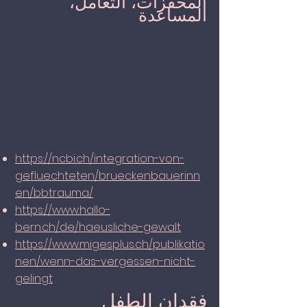
المحفزات، التعامل،
المساعدة
https://ncbi.ch/integration-von-
gefluechteten/brueckenbauerinn
en/bbtrauma/
https://www.hallo-
bern.ch/de/haeusliche-gewalt
https://www.migesplus.ch/publikatio
nen/wenn-das-vergessen-nicht-
gelingt
فقدان الطفل