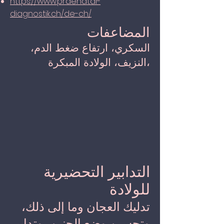
https://www.praenatal-
diagnostik.ch/de-ch/
المضاعفات
السكري، ارتفاع ضغط الدم،
النزيف، الولادة المبكرة،
التدابير التحضيرية
للولادة
تدليك العجان وما إلى ذلك،
وتحسين وضع الجنين، وتدابير