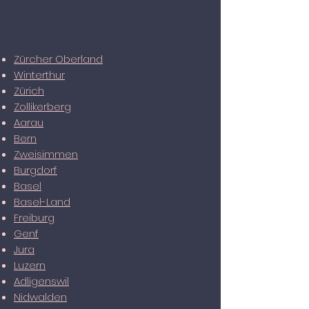
Zürcher Oberland
Wintert
hur
Zürich
Zollikerberg
Aarau
Bern
Zweisimmen
Burgd
orf
Basel
Basel-Land
Freiburg
Genf
Jura
Luzern
Adligenswil
Nidwalden